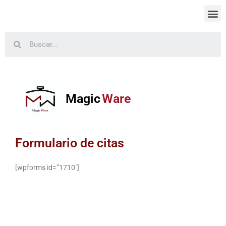
Magic
Ware
Formulario de citas
[wpforms id=”1710″]